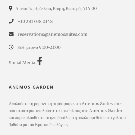
Αμνισσός, Ηράκλειο, Κρήτη, Καρτερός 715 00
+30 281 038 0348
reservations@anemossuites.com
Καθημερινά 9:00-21:00
Social Media:
ANEMOS GARDEN
Απολαύστε τη ρομαντική ατμόσφαιρα στο Anemos Suites κάτω
από τα αστέρια, απολαύστε τα κοκτέιλ σας στο Αnemos Garden
και παρακολουθήστε το ηλιοβασίλεμα ή απλώς αφεθείτε στα γαλάζια
βαθιά νερά του Κρητικού πελάγους.